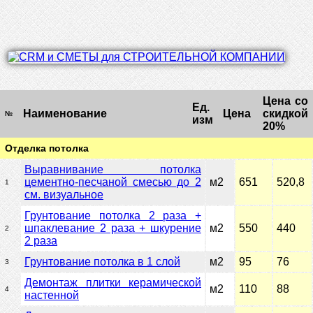
Цена со
Ед.
Наименование
Цена
скидкой
№
изм
20%
Отделка потолка
Выравнивание потолка
цементно-песчаной смесью до 2
м2
651
520,8
1
см. визуальное
Грунтование потолка 2 раза +
шпаклевание 2 раза + шкурение
м2
550
440
2
2 раза
Грунтование потолка в 1 слой
м2
95
76
3
Демонтаж плитки керамической
м2
110
88
4
настенной