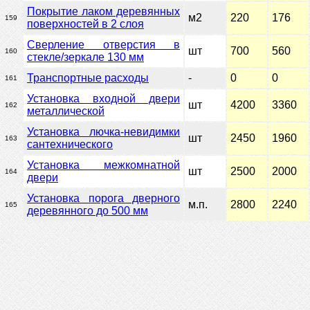
Покрытие лаком деревянных
м2
220
176
159
поверхностей в 2 слоя
Сверление отверстия в
шт
700
560
160
стекле/зеркале 130 мм
Транспортные расходы
-
0
0
161
Установка входной двери
шт
4200
3360
162
металлической
Установка лючка-невидимки
шт
2450
1960
163
сантехнического
Установка межкомнатной
шт
2500
2000
164
двери
Установка порога дверного
м.п.
2800
2240
165
деревянного до 500 мм