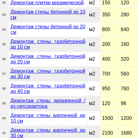
Демонтаж плитки керамической
м2
150
120
32
Демонтаж стены бетонной до 10
м2
350
280
33
см
Демонтаж стены бетонной до 20
м2
800
640
34
см
Демонтаж стены газобетонной
м2
200
160
35
до 10 см
Демонтаж стены газобетонной
м2
400
320
36
до 20 см
Демонтаж стены газобетонной
м2
700
560
37
до 30 см
Демонтаж стены газобетонной
м2
950
760
38
до 40 см
Демонтаж стены деревянной /
м2
120
96
39
из гипсокартона
Демонтаж стены кирпичной до
м2
1500
1200
40
10 см
Демонтаж стены кирпичной до
м2
2100
1680
41
30 см