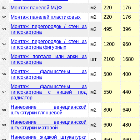
Монтаж панелей МДФ
м2
220
176
51
Монтаж панелей пластиковых
м2
220
176
52
Монтаж перегородок / стен из
м2
495
396
53
гипсокартона
Монтаж перегородок / стен из
м2
1200
960
54
гипсокартона фигурных
Монтаж портала или арки из
шт
2100
1680
55
гипсокартона
Монтаж фальшстены из
м2
500
400
56
гипсокартона
Монтаж фальшстены из
гипсокартона с нишей под
м2
550
440
57
радиатор
Нанесение венецианской
м2
800
640
58
штукатурки глянцевой
Нанесение венецианской
м2
600
480
59
штукатурки матовой
Нанесение жидкой штукатурки
м2
450
360
60