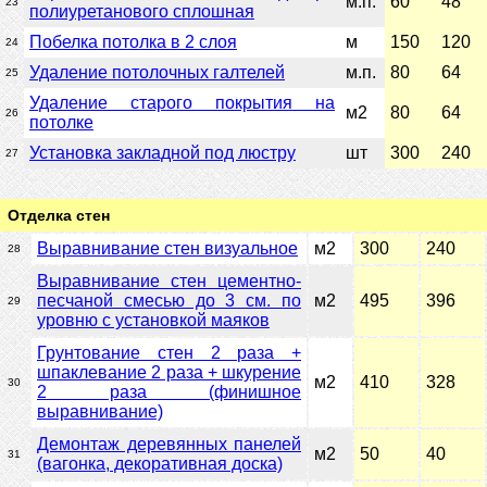
м.п.
60
48
23
полиуретанового сплошная
Побелка потолка в 2 слоя
м
150
120
24
Удаление потолочных галтелей
м.п.
80
64
25
Удаление старого покрытия на
м2
80
64
26
потолке
Установка закладной под люстру
шт
300
240
27
Отделка стен
Выравнивание стен визуальное
м2
300
240
28
Выравнивание стен цементно-
песчаной смесью до 3 см. по
м2
495
396
29
уровню с установкой маяков
Грунтование стен 2 раза +
шпаклевание 2 раза + шкурение
м2
410
328
30
2 раза (финишное
выравнивание)
Демонтаж деревянных панелей
м2
50
40
31
(вагонка, декоративная доска)