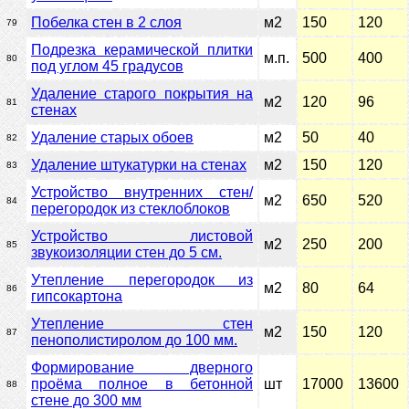
Побелка стен в 2 слоя
м2
150
120
79
Подрезка керамической плитки
м.п.
500
400
80
под углом 45 градусов
Удаление старого покрытия на
м2
120
96
81
стенах
Удаление старых обоев
м2
50
40
82
Удаление штукатурки на стенах
м2
150
120
83
Устройство внутренних стен/
м2
650
520
84
перегородок из стеклоблоков
Устройство листовой
м2
250
200
85
звукоизоляции стен до 5 см.
Утепление перегородок из
м2
80
64
86
гипсокартона
Утепление стен
м2
150
120
87
пенополистиролом до 100 мм.
Формирование дверного
проёма полное в бетонной
шт
17000
13600
88
стене до 300 мм