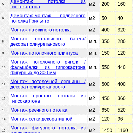
Демонтаж потолка из
м2
200
160
5
гипсокартона
Демонтаж-монтаж подвесного
м2
50
40
6
потолка Грильято
Монтаж натяжного потолка
м2
400
320
7
Монтаж потолочного багета/
м.п.
350
280
8
декора полиуретанового
Монтаж потолочного плинтуса
м.п.
150
120
9
Монтаж потолочного ригеля /
фальшбалки из гипсокартона
м.п.
550
440
10
фигурных до 300 мм
Монтаж потолочной лепнины /
м2
500
400
11
декора полиуретанового
Монтаж простого потолка из
м2
450
360
12
гипсокартона
Монтаж реечного потолка
м2
650
520
13
Монтаж сетки декоративной
м2
120
96
14
Монтаж фигурного потолка из
м2
1450
1160
15