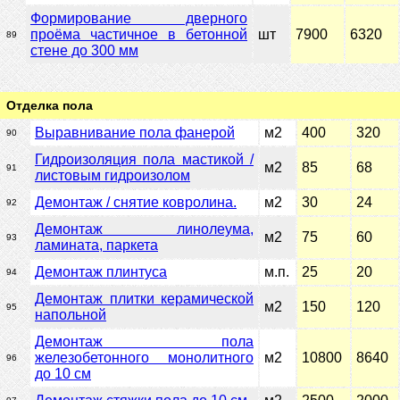
Формирование дверного
проёма частичное в бетонной
шт
7900
6320
89
стене до 300 мм
Отделка пола
Выравнивание пола фанерой
м2
400
320
90
Гидроизоляция пола мастикой /
м2
85
68
91
листовым гидроизолом
Демонтаж / снятие ковролина.
м2
30
24
92
Демонтаж линолеума,
м2
75
60
93
ламината, паркета
Демонтаж плинтуса
м.п.
25
20
94
Демонтаж плитки керамической
м2
150
120
95
напольной
Демонтаж пола
железобетонного монолитного
м2
10800
8640
96
до 10 см