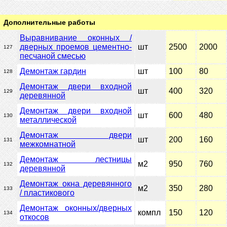
Дополнительные работы
Выравнивание оконных /
дверных проемов цементно-
шт
2500
2000
127
песчаной смесью
Демонтаж гардин
шт
100
80
128
Демонтаж двери входной
шт
400
320
129
деревянной
Демонтаж двери входной
шт
600
480
130
металлической
Демонтаж двери
шт
200
160
131
межкомнатной
Демонтаж лестницы
м2
950
760
132
деревянной
Демонтаж окна деревянного
м2
350
280
133
/ пластикового
Демонтаж оконных/дверных
компл
150
120
134
откосов