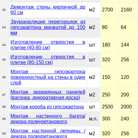
Демонтаж стены кирпичной до
м2
2700
2160
42
60 см
Звукоизоляция перегородок из
гипсокартона минватой до 100
м2
80
64
43
мм
Изготовление отверстия в
шт
180
144
44
плитке (40-80 см)
Изготовление отверстия в
шт
320
256
45
плитке (80-150 см)
Монтаж гипсокартона
поверхностный на стены в один
м2
150
120
46
слой
Монтаж деревянных панелей
м2
250
200
47
(вагонка, декоративная доска)
Монтаж короба из гипсокартона
шт
2500
2000
48
Монтаж настенного багета/
м.п.
300
240
49
декора полиуретанового
Монтаж настенной лепнины /
м2
320
256
50
декора полиуретанового