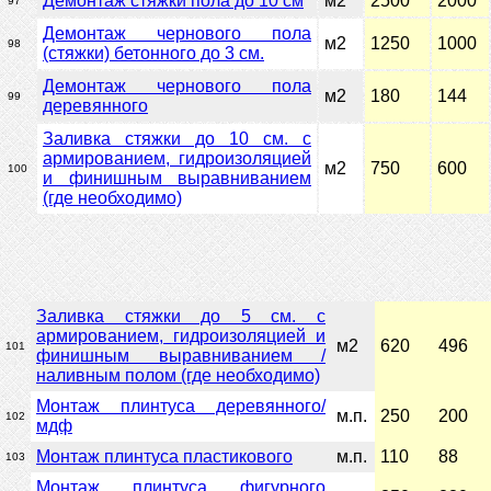
Демонтаж стяжки пола до 10 см
м2
2500
2000
97
Демонтаж чернового пола
м2
1250
1000
98
(стяжки) бетонного до 3 см.
Демонтаж чернового пола
м2
180
144
99
деревянного
Заливка стяжки до 10 см. с
армированием, гидроизоляцией
м2
750
600
100
и финишным выравниванием
(где необходимо)
Заливка стяжки до 5 см. с
армированием, гидроизоляцией и
м2
620
496
101
финишным выравниванием /
наливным полом (где необходимо)
Монтаж плинтуса деревянного/
м.п.
250
200
102
мдф
Монтаж плинтуса пластикового
м.п.
110
88
103
Монтаж плинтуса фигурного