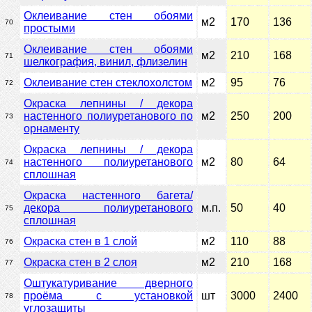
Оклеивание стен обоями
м2
170
136
70
простыми
Оклеивание стен обоями
м2
210
168
71
шелкография, винил, флизелин
Оклеивание стен стеклохолстом
м2
95
76
72
Окраска лепнины / декора
настенного полиуретанового по
м2
250
200
73
орнаменту
Окраска лепнины / декора
настенного полиуретанового
м2
80
64
74
сплошная
Окраска настенного багета/
декора полиуретанового
м.п.
50
40
75
сплошная
Окраска стен в 1 слой
м2
110
88
76
Окраска стен в 2 слоя
м2
210
168
77
Оштукатуривание дверного
проёма с установкой
шт
3000
2400
78
углозащиты