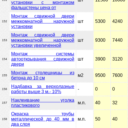
установки с монтажом
фальшстены цена от
Монтаж сдвижной двери
межкомнатной наружной
шт
5300
4240
152
установки
Монтаж сдвижной двери
межкомнатной наружной
шт
9300
7440
153
установки увеличенной
Монтаж системы
автооткрывания сдвижной
шт
3900
3120
154
двери
Монтаж столешницы из
м2
9500
7600
155
бетона до 10 см
Надбавка за верхолазные
-
0
0
156
работы выше 3 м.- 10%
Наклеивание уголка
м.п.
40
32
157
пластикового
Окраска трубы
металлической до 40 мм в
м.п.
50
40
158
два слоя