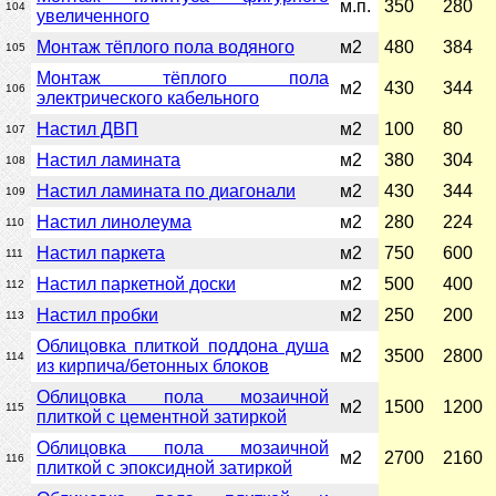
м.п.
350
280
104
увеличенного
Монтаж тёплого пола водяного
м2
480
384
105
Монтаж тёплого пола
м2
430
344
106
электрического кабельного
Настил ДВП
м2
100
80
107
Настил ламината
м2
380
304
108
Настил ламината по диагонали
м2
430
344
109
Настил линолеума
м2
280
224
110
Настил паркета
м2
750
600
111
Настил паркетной доски
м2
500
400
112
Настил пробки
м2
250
200
113
Облицовка плиткой поддона душа
м2
3500
2800
114
из кирпича/бетонных блоков
Облицовка пола мозаичной
м2
1500
1200
115
плиткой с цементной затиркой
Облицовка пола мозаичной
м2
2700
2160
116
плиткой с эпоксидной затиркой