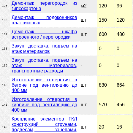
Демонтаж перегородок из
м2
120
96
135
гипсокартона
Демонтаж подоконников
шт
150
120
136
пластиковых
Демонтаж шкафа
шт
600
480
137
встроенного / перегородки
Закуп, доставка, подъем на
-
0
0
138
этаж материалов
Закуп, доставка, подъем на
этаж материалов,
-
0
0
139
транспортные расходы
Изготовление отверстия в
бетоне под вентиляцию до
шт
830
664
140
400 мм
Изготовление отверстия в
кирпиче под вентиляцию до
шт
570
456
141
400 мм
Крепление элементов ГКЛ
конструкций струнами,
шт
20
16
142
подвесам, зацепами,