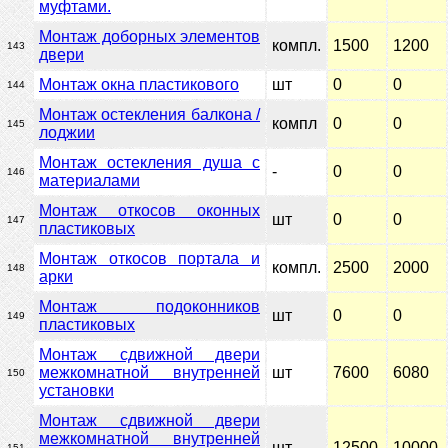
муфтами.
Монтаж доборных элементов
компл.
1500
1200
143
двери
Монтаж окна пластикового
шт
0
0
144
Монтаж остекления балкона /
компл
0
0
145
лоджии
Монтаж остекления душа с
-
0
0
146
материалами
Монтаж откосов оконных
шт
0
0
147
пластиковых
Монтаж откосов портала и
компл.
2500
2000
148
арки
Монтаж подоконников
шт
0
0
149
пластиковых
Монтаж сдвижной двери
межкомнатной внутренней
шт
7600
6080
150
установки
Монтаж сдвижной двери
межкомнатной внутренней
шт
12500
10000
151