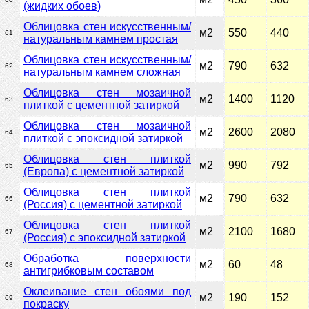
(жидких обоев)
Облицовка стен искусственным/
м2
550
440
61
натуральным камнем простая
Облицовка стен искусственным/
м2
790
632
62
натуральным камнем сложная
Облицовка стен мозаичной
м2
1400
1120
63
плиткой с цементной затиркой
Облицовка стен мозаичной
м2
2600
2080
64
плиткой с эпоксидной затиркой
Облицовка стен плиткой
м2
990
792
65
(Европа) с цементной затиркой
Облицовка стен плиткой
м2
790
632
66
(Россия) с цементной затиркой
Облицовка стен плиткой
м2
2100
1680
67
(Россия) с эпоксидной затиркой
Обработка поверхности
м2
60
48
68
антигрибковым составом
Оклеивание стен обоями под
м2
190
152
69
покраску