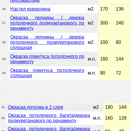
гипсокартона
Настил ковролина
м2
170
136
16
Окраска лепнины / декора
потолочного полиуретанового по
м2
300
240
17
орнаменту
Окраска лепнины / декора
потолочного полиуретанового
м2
100
80
18
сплошная
Окраска плинтуса потолочного по
м.п.
180
144
19
орнаменту
Окраска плинтуса потолочного
м.п.
90
72
20
сплошная
Окраска потолка в 2 слоя
м2
180
144
21
Окраска потолочного багета/декора
м.п.
160
128
22
полиуретанового по орнаменту
Окраска потолочного багета/декора