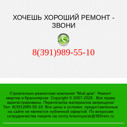
ХОЧЕШЬ ХОРОШИЙ РЕМОНТ -
ЗВОНИ
8(391)989-55-10
Строительно-ремонтная компания "Мой дом". Ремонт
квартир в Красноярске. Copyright © 2007-2026 . Все права
зарегистрированы. Перепечатка материалов запрещена!
Тел. 8(391)989-55-10. Все цены и условия, предоставленные
на сайте не являются публичной офертой. По вопросам
сотрудничества пишите на почту
krasnoyarsk@365rem.ru