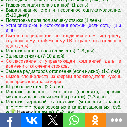
Гидроизоляция пола в ванной. (1 день)
Выравнивание стен и первичное оштукатуривание.
(5-10 дней)
Подготовка пола под заливку стяжки.(1 день)
Установка окон и остекления лоджии (если есть). (1-3
дня)
Вызов специалистов по кондиционерам, интернету,
спутниковому и кабельному ТВ, охране (желательно в
один день).
Монтаж тёплого пола (если есть) (1-3 дня)
Заливка стяжки. (7-10 дней)
Согласование с управляющей компанией даты и
времени отключения стояков.
Замена радиаторов отопления (если нужно). (1-3 дня)
Вызов специалиста из фирмы-производителя кухонь
для производства замеров.
Штробление стен. (2-3 дня)
Монтаж черновой электрики (проводки, коробок,
механизмов выключателей и розеток). (2-3 дня)
Монтаж черновой сантехники (установка кранов,
проведение водопроводных и канализационных труб,
Наверх
установка трапа душа). (1-2 дня)
Монтаж инсталляции унитаза. (1 день)
Установка скрытых сантех-механизмов. (1 день)